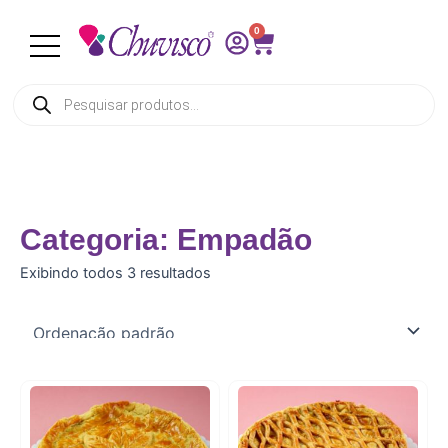
Ir
0
para
Cart
o
conteúdo
Pesquisar
produtos
Categoria: Empadão
Exibindo todos 3 resultados
This
This
product
product
has
has