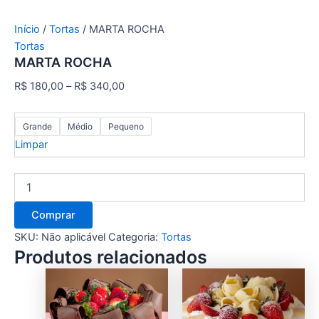
Início
/
Tortas
/ MARTA ROCHA
Tortas
MARTA ROCHA
R$
180,00
–
R$
340,00
Grande
Médio
Pequeno
Limpar
Comprar
SKU:
Não aplicável
Categoria:
Tortas
Produtos relacionados
This
This
product
product
has
has