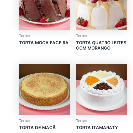
multiple
multiple
variants.
variants.
The
The
options
options
may
may
Tortas
Tortas
be
be
TORTA MOÇA FACEIRA
TORTA QUATRO LEITES
chosen
chosen
COM MORANGO
on
on
the
the
This
product
product
product
page
page
has
multiple
variants.
The
options
may
Tortas
Tortas
be
TORTA DE MAÇÃ
TORTA ITAMARATY
chosen