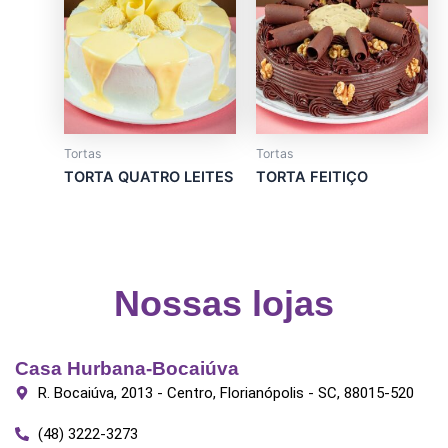
page
has
has
multiple
multiple
variants.
variants.
The
The
options
options
may
may
Tortas
Tortas
be
be
TORTA QUATRO LEITES
TORTA FEITIÇO
chosen
chosen
on
on
the
the
product
product
page
page
Nossas lojas
Casa Hurbana-Bocaiúva
R. Bocaiúva, 2013 - Centro, Florianópolis - SC, 88015-520
(48) 3222-3273