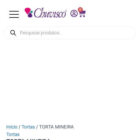
TORTA
Ir
MINEIRA
0
para
Cart
quantidade
o
conteúdo
Pesquisar
produtos
Início
/
Tortas
/ TORTA MINEIRA
Tortas