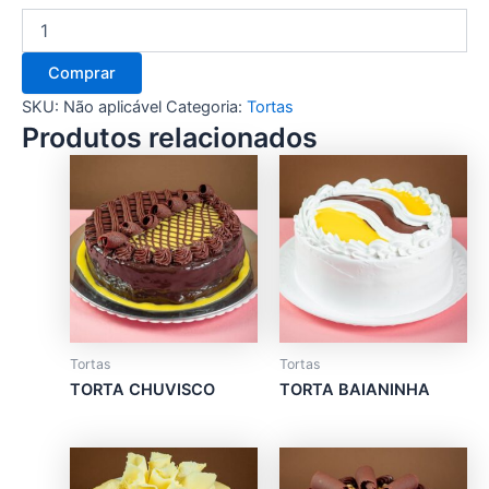
Comprar
SKU:
Não aplicável
Categoria:
Tortas
Produtos relacionados
This
product
has
multiple
variants.
The
options
may
Tortas
Tortas
be
TORTA CHUVISCO
TORTA BAIANINHA
chosen
on
the
This
This
product
product
product