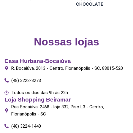
chosen
chosen
CHOCOLATE
on
on
the
the
product
product
page
page
Nossas lojas
Casa Hurbana-Bocaiúva
R. Bocaiúva, 2013 - Centro, Florianópolis - SC, 88015-520
(48) 3222-3273
Todos os dias das 9h às 22h.
Loja Shopping Beiramar
Rua Bocaiúva, 2468 - loja 332, Piso L3 - Centro,
Florianópolis - SC
(48) 3224-1440