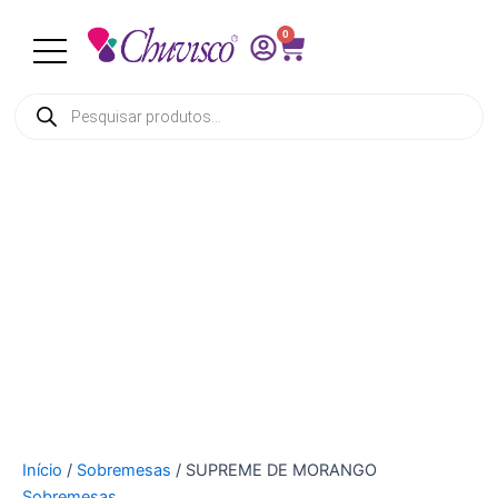
SUPREME
Ir
DE
0
para
Cart
MORANGO
o
quantidade
conteúdo
Pesquisar
produtos
Início
/
Sobremesas
/ SUPREME DE MORANGO
Sobremesas