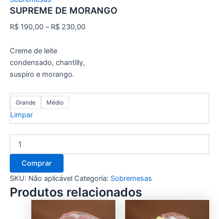
SUPREME DE MORANGO
R$
190,00
–
R$
230,00
Creme de leite
condensado, chantilly,
suspiro e morango.
Grande
Médio
Limpar
Comprar
SKU:
Não aplicável
Categoria:
Sobremesas
Produtos relacionados
This
This
product
product