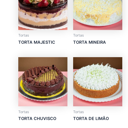
multiple
multiple
variants.
variants.
The
The
options
options
may
may
Tortas
Tortas
be
be
TORTA MAJESTIC
TORTA MINEIRA
chosen
chosen
on
on
the
the
product
product
page
page
Tortas
Tortas
TORTA CHUVISCO
TORTA DE LIMÃO