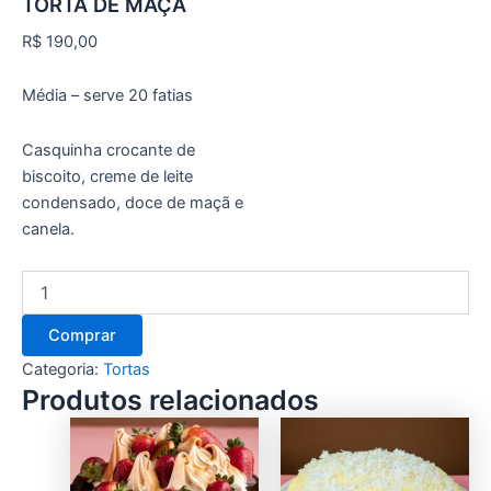
TORTA DE MAÇÃ
R$
190,00
Média – serve 20 fatias
Casquinha crocante de
biscoito, creme de leite
condensado, doce de maçã e
canela.
Comprar
Categoria:
Tortas
Produtos relacionados
This
This
product
product
has
has