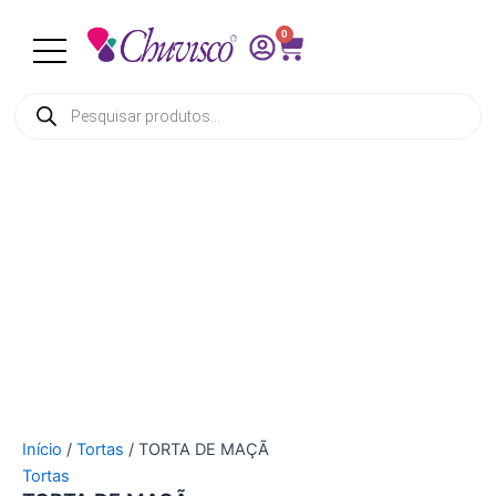
TORTA
Ir
DE
0
para
Cart
MAÇÃ
o
quantidade
conteúdo
Pesquisar
produtos
Início
/
Tortas
/ TORTA DE MAÇÃ
Tortas