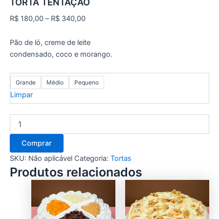
TORTA TENTAÇÃO
R$
180,00
–
R$
340,00
Pão de ló, creme de leite
condensado, coco e morango.
Grande
Médio
Pequeno
Limpar
Comprar
SKU:
Não aplicável
Categoria:
Tortas
Produtos relacionados
This
This
product
product
has
has