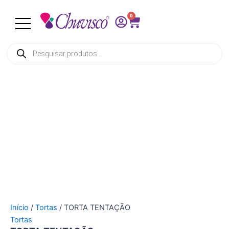
TORTA
Ir
TENTAÇÃO
0
para
Cart
quantidade
o
conteúdo
Pesquisar
produtos
Início
/
Tortas
/ TORTA TENTAÇÃO
Tortas