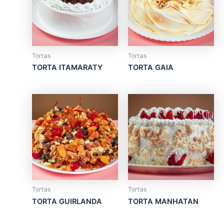
multiple
multiple
variants.
variants.
The
The
options
options
may
may
Tortas
Tortas
be
be
TORTA ITAMARATY
TORTA GAIA
chosen
chosen
on
on
the
the
product
product
page
page
Tortas
Tortas
TORTA GUIRLANDA
TORTA MANHATAN